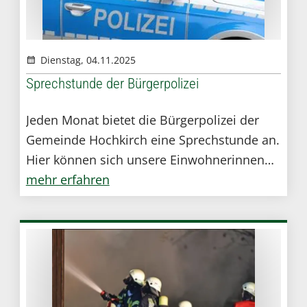
Dienstag, 04.11.2025
Sprechstunde der Bürgerpolizei
Jeden Monat bietet die Bürgerpolizei der
Gemeinde Hochkirch eine Sprechstunde an.
Hier können sich unsere Einwohnerinnen
und Einwohner zu Ihren Fragen der
mehr erfahren
Ordnung und Sicherheit kostenfrei beraten
lassen.