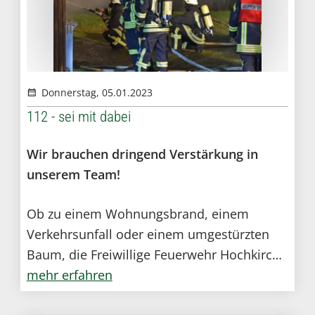
Donnerstag, 05.01.2023
112 - sei mit dabei
Wir brauchen dringend Verstärkung in
unserem Team!
Ob zu einem Wohnungsbrand, einem
Verkehrsunfall oder einem umgestürzten
Baum, die Freiwillige Feuerwehr Hochkirch
rückt zu den Einsätzen aus und bringt
mehr erfahren
schnelle Hilfe.