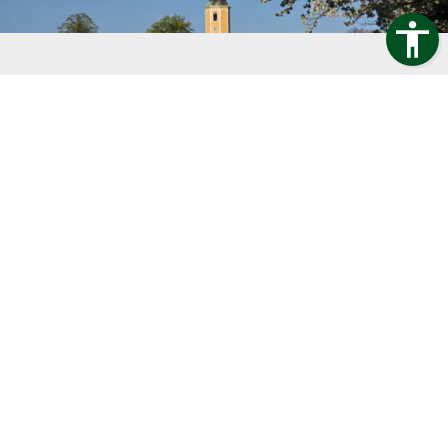
Gemeinde Hochkirch
Karl-Marx-Straße 16-17
02627 Hochkirch
Telefon:
035939 855 30
Telefax:
035939 855 55
E-Mail:
gemeinde@hochkirch.de
KONTAKT