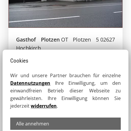
Gasthof Plotzen
OT Plotzen 5
02627
Hochkirch
Cookies
Telefon: 035939 816 68
Telefax: 035939
886 50
Wir und unsere Partner brauchen für einzelne
Datennutzungen
Ihre Einwilligung, um den
E-Mail:
info@gasthof-plotzen.de
einwandfreien Betrieb dieser Webseite zu
Internet:
www.gasthof-plotzen.de
gewährleisten. Ihre Einwilligung können Sie
jederzeit
widerrufen
.
Alle annehmen