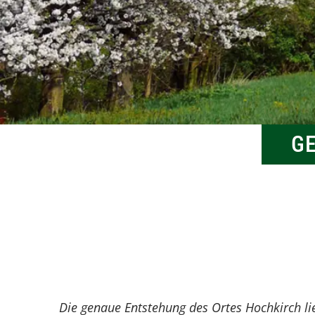
zarjadowanja
stawi
Sehe
wobhl
G
Die genaue Entstehung des Ortes Hochkirch lie