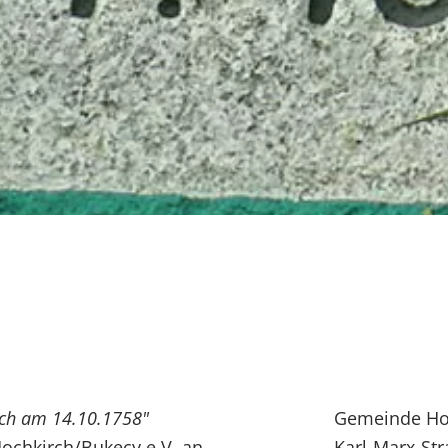
rch am 14.10.1758"
Gemeinde Ho
 Hochkirch/Bukecy e.V. an.
Karl-Marx-Str