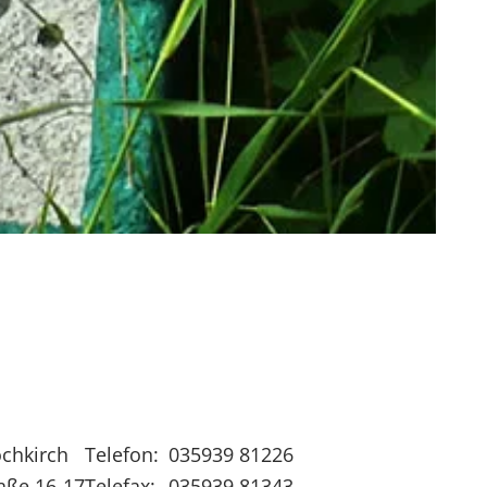
chkirch
Telefon:
035939 81226
aße 16-17
Telefax:
035939 81343