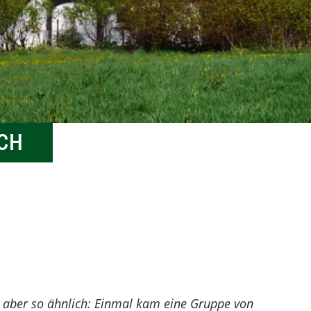
Begegnungszentrum
gastronomija a přenocowanja
Rodewitz
žurla Baloweho a
ngen
Wandern
koncertoweho domu w
pućowanje
Bukecach
Kuppritzer Park
Bauernstube des
Konzert- und Ballhaus
něhdyši hosćenc w
CH
Balowym a koncertowym
domje
Feuerwehr Breitendorf
wohnjowa wobora
Wujězd
es aber so ähnlich: Einmal kam eine Gruppe von