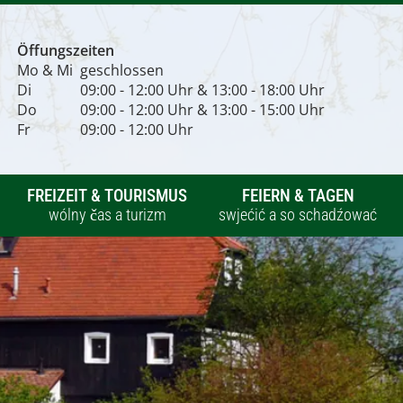
Öffungszeiten
Mo & Mi
geschlossen
Di
09:00 - 12:00 Uhr & 13:00 - 18:00 Uhr
Do
09:00 - 12:00 Uhr & 13:00 - 15:00 Uhr
Fr
09:00 - 12:00 Uhr
FREIZEIT & TOURISMUS
FEIERN & TAGEN
wólny čas a turizm
swjećić a so schadźować
Veranstaltungen
Saal des Konzert- &
zarjadowanja
Ballhaus Hochkirch
žurla Baloweho a
koncertoweho domu w
Vereine
Bukecach
ća a šule
towarstwa
Kultur- und
Gastronomie & Übernachtungen