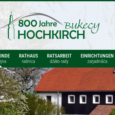
INDE
RATHAUS
RATSARBEIT
EINRICHTUNGEN
jna
radnica
dźěło rady
zarjadnišća
lick
Verwaltung
Gesundheit
ad
zarjadnistwo
strowota
en- & Ortsverzeichnis
Gemeinderat
Kita & Schulen
 dróhow a wjeskow
gmejnska rada
dźěćace přebywaniš
ichtliches
Ratsarbeit
Feuerwehr