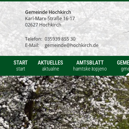
Gemeinde Hochkirch
Karl-Marx-Straße 16-17
02627 Hochkirch
Telefon:
035939 855 30
E-Mail:
gemeinde@hochkirch.de
START
AKTUELLES
AMTSBLATT
GEME
start
aktualne
hamtske łopjeno
gme
Aktuelle Nachrichten
Überb
aktualne powěsće
přehl
Bekanntmachungen
Straß
wozjewjenja
zapis
Veranstaltungen
Gesch